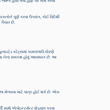
જરૂર હોય તેવા હોદ્દા પર કામ કરવા
તોને પૂર્ણ કરવા ઉપરાંત, કોઈ વિદેશી
 તૈયાર છે.
ુનાઇટેડ સ્ટેટ્સમાં કામચલાઉ ધોરણે
ા તેના સમકક્ષ હોવું આવશ્યક છે. આ
ેળવવા માટે પાત્ર હોઈ શકે છે. એચ
ી સાથે એપોઇન્ટમેન્ટ શેડ્યૂલ કરવા