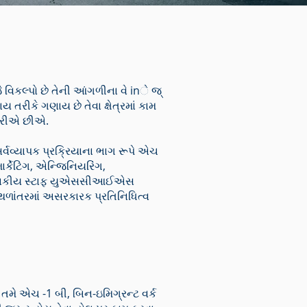
વિકલ્પો છે તેની આંગળીના વે inે જ્
રીકે ગણાય છે તેવા ક્ષેત્રમાં કામ
 કરીએ છીએ.
્વવ્યાપક પ્રક્રિયાના ભાગ રૂપે એચ
ર્કેટિંગ, એન્જિનિયરિંગ,
 કાયદાકીય સ્ટાફ યુએસસીઆઈએસ
થળાંતરમાં અસરકારક પ્રતિનિધિત્વ
 તમે એચ -1 બી, બિન-ઇમિગ્રન્ટ વર્ક