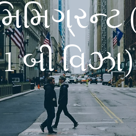
મિમિગ્રન્ટ
1 બી વિઝા)