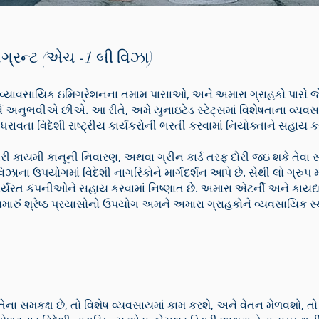
ગ્રન્ટ (એચ -1 બી વિઝા)
 વ્યાવસાયિક ઇમિગ્રેશનના તમામ પાસાઓ, અને અમારા ગ્રાહકો પાસે જે 
નુભવીએ છીએ. આ રીતે, અમે યુનાઇટેડ સ્ટેટ્સમાં વિશેષતાના વ્યવસાય ત
ધરાવતા વિદેશી રાષ્ટ્રીય કાર્યકરોની ભરતી કરવામાં નિયોક્તાને સહાય
 કાયમી કાનૂની નિવારણ, અથવા ગ્રીન કાર્ડ તરફ દોરી જઇ શકે તેવા સર
ઝાના ઉપયોગમાં વિદેશી નાગરિકોને માર્ગદર્શન આપે છે. સેથી લો ગ્રુપ મા
 કાર્યરત કંપનીઓને સહાય કરવામાં નિષ્ણાત છે. અમારા એટર્ની અને
ું શ્રેષ્ઠ પ્રયાસોનો ઉપયોગ અમને અમારા ગ્રાહકોને વ્યવસાયિક સ્
ેના સમકક્ષ છે, તો વિશેષ વ્યવસાયમાં કામ કરશે, અને વેતન મેળવશો, તો