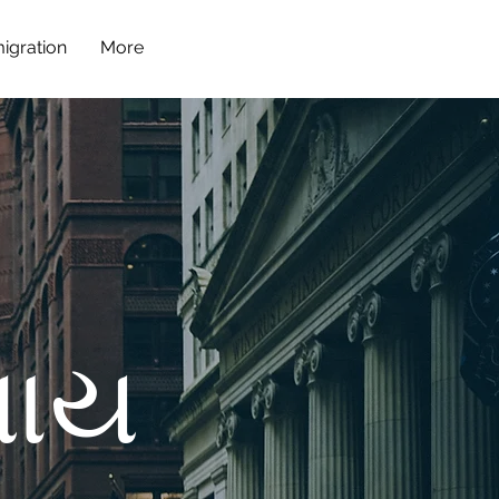
igration
More
સાય