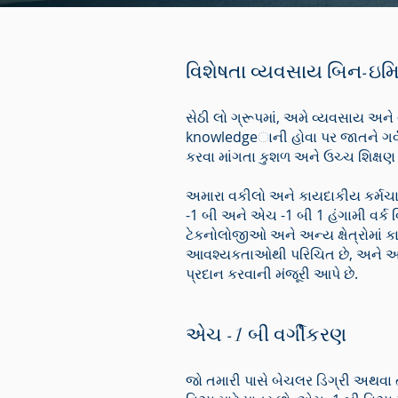
વિશેષતા વ્યવસાય બિન-ઇમિ
સેઠી લો ગ્રૂપમાં, અમે વ્યવસાય અને
knowledgeાની હોવા પર જાતને ગર્વ અ
કરવા માંગતા કુશળ અને ઉચ્ચ શિક્ષણ 
અમારા વકીલો અને કાયદાકીય કર્મચારી
-1 બી અને એચ -1 બી 1 હંગામી વર્ક વિ
ટેકનોલોજીઓ અને અન્ય ક્ષેત્રોમાં
આવશ્યકતાઓથી પરિચિત છે, અને અમાર
પ્રદાન કરવાની મંજૂરી આપે છે.
એચ -1 બી વર્ગીકરણ
જો તમારી પાસે બેચલર ડિગ્રી અથવા ત