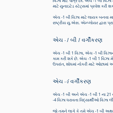
વિઝા માટે પાત્ર છો. એચ -1 બી વિઝા
માટે યુનાઇટેડ સ્ટેટ્સમાં પ્રવેશ કરી શ
એચ -1 બી વિઝા માટે લાયક બનવા માટ
રાષ્ટ્રીય યુ.એસ. એમ્પ્લોયર દ્વારા પ્
એચ -1 બી 1 વર્ગીકરણ
એચ -1 બી 1 વિઝા, એચ -1 બી વિઝાના 
કામ કરી શકે છે. એચ -1 બી 1 વિઝા 
ઉપરાંત, શોધમાં નોકરી માટે ઓછામાં 
એચ -4 વર્ગીકરણ
એચ -1 બી અને એચ -1 બી 1 ના 21 
-4 વિઝા ધરાવતા વિદ્યાર્થીઓ વિઝા લીધ
જો તમને લાગે કે તમે એચ -1 બી અથવા