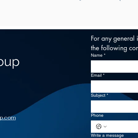
For any general in
the following con
Name
*
roup
Email
*
Subject
*
Phone
up.com
Write a message