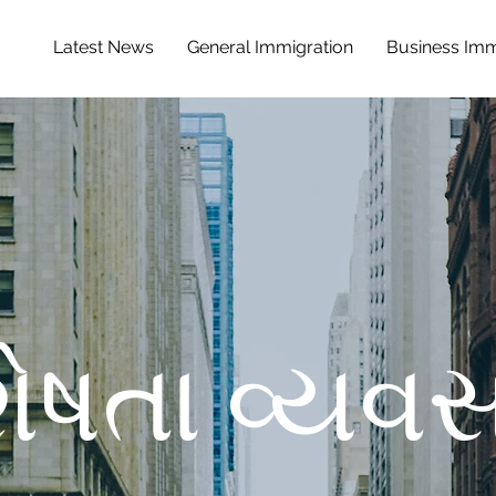
Latest News
General Immigration
Business Imm
શેષતા વ્યવ