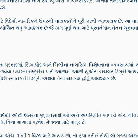
 મેળવનાર વિદેશી નાગરિક, યુ.એસ. બેચલર ડિગ્રી અથવા તેના સમકક્ષની 
કશે.
ે વિદેશી નાગરિકને ઉપરની લાયકાતોને પૂરી કરવી આવશ્યક છે. આ લાયકા
રાયોજિત થવું આવશ્યક છે જે કામ પૂર્ણ થવા માટે પ્રવર્તમાન વેતન ચૂકવવા
પ્રકારમાં, સિંગાપોર અને ચિલીના નાગરિકો, વિશેષતાના વ્યવસાયમાં, ય
મેળવવા ઇચ્છતા રાષ્ટ્રીય પાસે ઓછામાં ઓછી યુએસ બેચલર ડિગ્રી અથવ
ઓછી સ્નાતકની ડિગ્રી અથવા તેના સમકક્ષ હોવું આવશ્યક છે.
વર્ષથી ઓછી ઉંમરના જીવનસાથીઓ અને અપરિણીત બાળકો એચ 4 વિઝા મ
ા વિના શાળામાં પ્રવેશ મેળવવા માટે પાત્ર છે.
 એચ -1 બી 1 વિઝા માટે લાયક છો, તો કૃપા કરીને સેથી લો ગ્રુપ એટર્ન