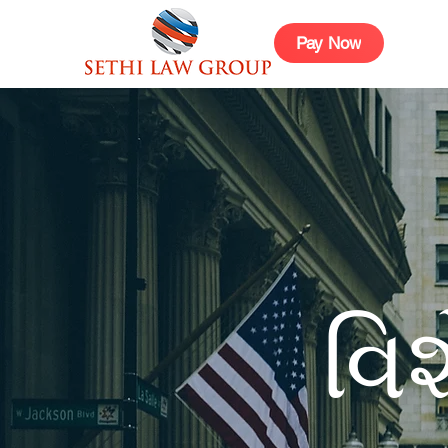
Pay Now
વિ