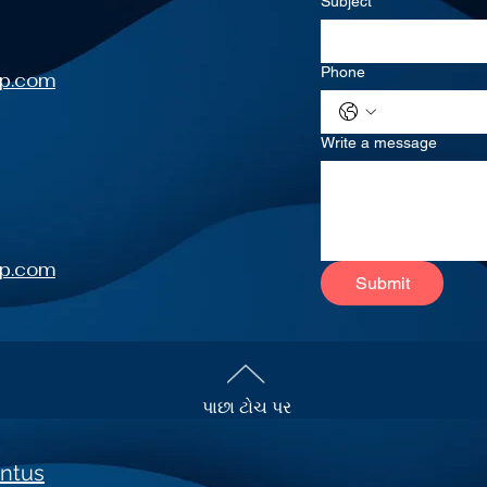
Subject
*
Phone
up.com
Write a message
up.com
Submit
પાછા ટોચ પર
ntus