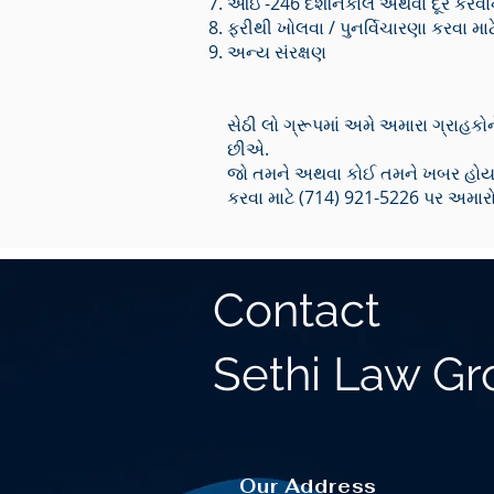
આઇ -246 દેશનિકાલ અથવા દૂર કરવાની
ફરીથી ખોલવા / પુનર્વિચારણા કરવા મા
અન્ય સંરક્ષણ
સેઠી લો ગ્રૂપમાં અમે અમારા ગ્રાહક
છીએ.
જો તમને અથવા કોઈ તમને ખબર હોય, ત
કરવા માટે (714) 921-5226 પર અમારો 
Contact
Sethi Law G
Our Address