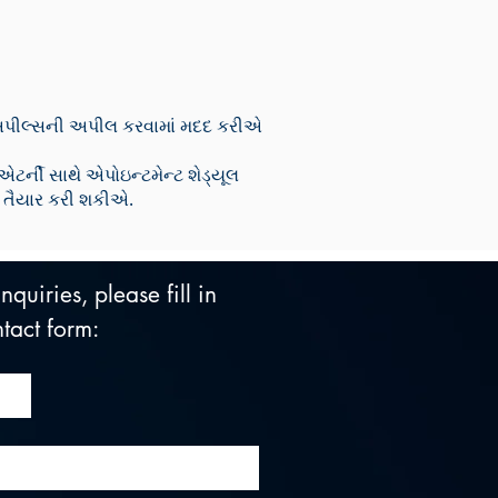
pફ અપીલ્સની અપીલ કરવામાં મદદ કરીએ
ર્ની સાથે એપોઇન્ટમેન્ટ શેડ્યૂલ
ના તૈયાર કરી શકીએ.
quiries, please fill in 
tact form: