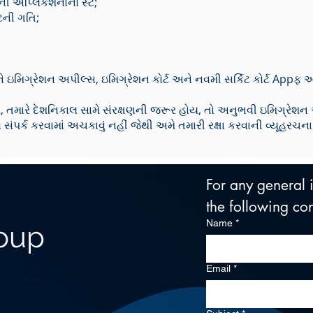
 એપ્લિકેશનોનો સ્ટે;
ટેની ગતિ;
ોને ઇમિગ્રેશન અપીલ્સ, ઇમિગ્રેશન કોર્ટ અને નવમી સર્કિટ કોર્ટ Ap
મારે દેશનિકાલ સામે સંરક્ષણની જરૂર હોય, તો અનુભવી ઇમિગ્રેશન એટ
સંપર્ક કરવામાં અચકાવું નહીં જેથી અમે તમારી રક્ષા કરવાની વ્યૂહરચ
For any general in
the following con
Name
*
roup
Email
*