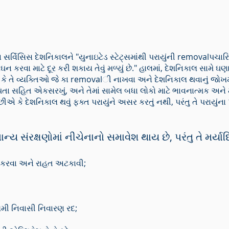
ર્વિસિસ દેશનિકાલને "યુનાઇટેડ સ્ટેટ્સમાંથી પરાયુંની removalપચ
ઘન કરવા માટે દૂર કરી શકાય તેવું મળ્યું છે." હાલમાં, દેશનિકાલ સામે ઘ
ે તે વ્યક્તિઓ જે કા removalી નાખવા અને દેશનિકાલ થવાનું જોખમ લે 
િતા સહિત એકસરખું, અને તેમાં સામેલ બધા લોકો માટે ભાવનાત્મક અને
એ કે દેશનિકાલ થવું ફક્ત પરાયુંને અસર કરતું નથી, પરંતુ તે પરાયુંના
્ય સંરક્ષણોમાં નીચેનાનો સમાવેશ થાય છે, પરંતુ તે મર્યા
ર કરવા અને રાહત અટકાવી;
 નિવાસી નિવારણ રદ;