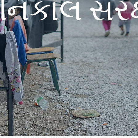
નિકાલ સંરક