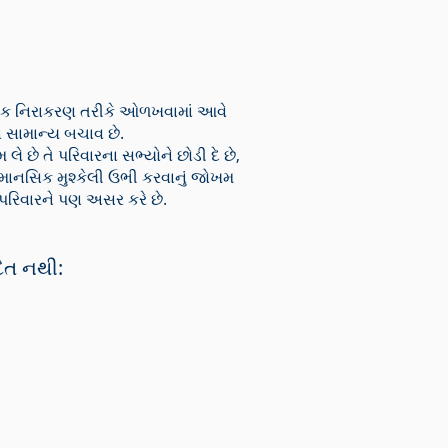
ારિક નિરાકરણ તરીકે ઓળખવામાં આવે
ણા સામાન્ય બચાવ છે.
છે તે પરિવારના સભ્યોને છોડી દે છે,
 માનસિક મુશ્કેલી ઉભી કરવાનું જોખમ
 પરિવારને પણ અસર કરે છે.
દિત નથી: