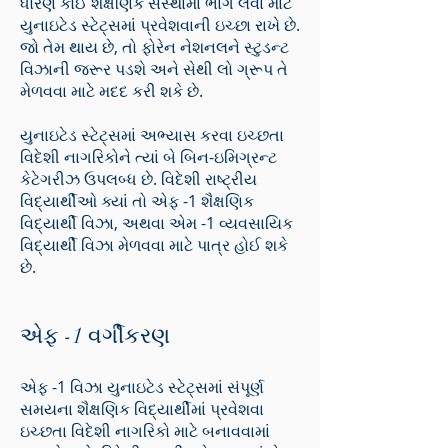
ધોરણે કોઈ શૈક્ષણિક સંસ્થામાં ભાગ લેવા માટે
યુનાઇટેડ સ્ટેટ્સમાં પ્રવેશવાની ઇચ્છા રાખે છે.
જો તેમ થાય છે, તો ફોરેન નેશનલને સ્ટુડન્ટ
વિઝાની જરૂર પડશે અને સેથી લો ગ્રૂપ તે
મેળવવા માટે મદદ કરી શકે છે.
યુનાઇટેડ સ્ટેટ્સમાં અભ્યાસ કરવા ઇચ્છતા
વિદેશી નાગરિકોને ત્યાં બે બિન-ઇમિગ્રન્ટ
કેટેગરીઝ ઉપલબ્ધ છે. વિદેશી રાષ્ટ્રીય
વિદ્યાર્થીઓ ક્યાં તો એફ -1 શૈક્ષણિક
વિદ્યાર્થી વિઝા, અથવા એમ -1 વ્યવસાયિક
વિદ્યાર્થી વિઝા મેળવવા માટે પાત્ર હોઈ શકે
છે.
એફ -1 વર્ગીકરણ
એફ -1 વિઝા યુનાઇટેડ સ્ટેટ્સમાં સંપૂર્ણ
સમયના શૈક્ષણિક વિદ્યાર્થીમાં પ્રવેશવા
ઇચ્છતા વિદેશી નાગરિકો માટે બનાવવામાં