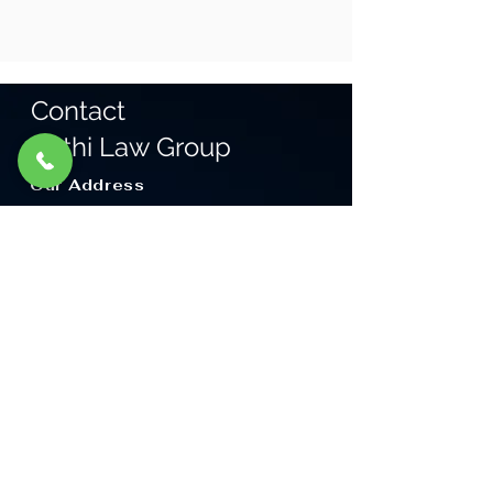
Contact
Sethi Law Group
Our Address
625 N Main Street,
Orange, CA 92868
Email:
mikes@sethilawgroup.com
Tel: 714-921-5226
Click here to Find Us
16204 Pioneer Blvd
Norwalk, CA 90650
Email:
mikes@sethilawgroup.com
Tel: 562-864-1909
Click here to Find Us