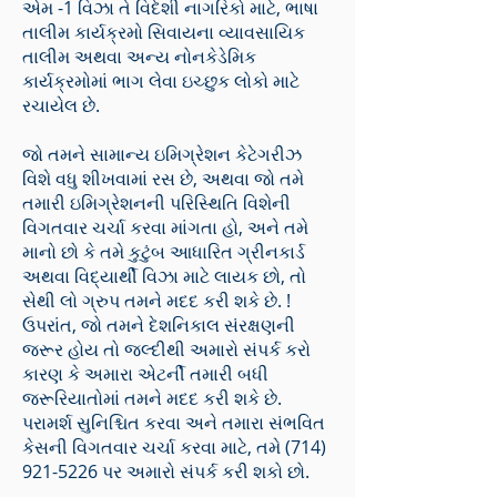
એમ -1 વિઝા તે વિદેશી નાગરિકો માટે, ભાષા
તાલીમ કાર્યક્રમો સિવાયના વ્યાવસાયિક
તાલીમ અથવા અન્ય નોનકેડેમિક
કાર્યક્રમોમાં ભાગ લેવા ઇચ્છુક લોકો માટે
રચાયેલ છે.
જો તમને સામાન્ય ઇમિગ્રેશન કેટેગરીઝ
વિશે વધુ શીખવામાં રસ છે, અથવા જો તમે
તમારી ઇમિગ્રેશનની પરિસ્થિતિ વિશેની
વિગતવાર ચર્ચા કરવા માંગતા હો, અને તમે
માનો છો કે તમે કુટુંબ આધારિત ગ્રીનકાર્ડ
અથવા વિદ્યાર્થી વિઝા માટે લાયક છો, તો
સેથી લો ગ્રુપ તમને મદદ કરી શકે છે. !
ઉપરાંત, જો તમને દેશનિકાલ સંરક્ષણની
જરૂર હોય તો જલ્દીથી અમારો સંપર્ક કરો
કારણ કે અમારા એટર્ની તમારી બધી
જરૂરિયાતોમાં તમને મદદ કરી શકે છે.
પરામર્શ સુનિશ્ચિત કરવા અને તમારા સંભવિત
કેસની વિગતવાર ચર્ચા કરવા માટે, તમે
(714)
921-5226
પર અમારો સંપર્ક કરી શકો છો.