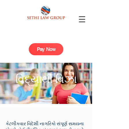
Pay Now
વિદ્યાર્થી વિઝા
કેટલીકવાર વિદેશી નાગરિકો સંપૂર્ણ સમયના