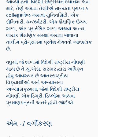
આવ્યો હતો. વિદેશી રાષ્ટ્રીયને ધ્યાનમાં લેવા
માટે, તેણે અથવા તેણીએ માન્યતા પ્રાપ્ત ક
collegeલેજ અથવા યુનિવર્સિટી, એક
સેમિનારી, કન્ઝર્વેટરી, એક શૈક્ષણિક ઉચ્ચ
શાળા, એક પ્રારંભિક શાળા અથવા અન્ય
લાયક શૈક્ષણિક સંસ્થા અથવા ભાષાના
તાલીમ પ્રોગ્રામમાં પ્રવેશ મેળવવો આવશ્યક
છે.
વધુમાં, જે શાળામાં વિદેશી રાષ્ટ્રીય નોંધણી
થાય છે તે યુ.એસ. સરકાર દ્વારા અધિકૃત
હોવું આવશ્યક છે આંતરરાષ્ટ્રીય
વિદ્યાર્થીઓ અને અભ્યાસના
અભ્યાસક્રમમાં, જેમાં વિદેશી રાષ્ટ્રીય
નોંધણી એક ડિગ્રી, ડિપ્લોમા અથવા
પ્રમાણપત્રની અંતરે હોવી જોઈએ.
એમ -1 વર્ગીકરણ