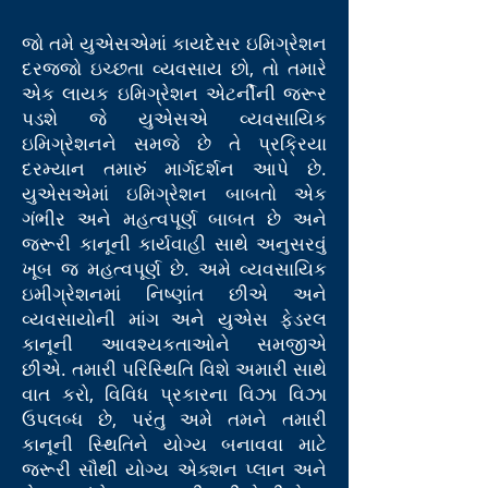
જો તમે યુએસએમાં કાયદેસર ઇમિગ્રેશન
દરજ્જો ઇચ્છતા વ્યવસાય છો, તો તમારે
એક લાયક ઇમિગ્રેશન એટર્નીની જરૂર
પડશે જે યુએસએ વ્યવસાયિક
ઇમિગ્રેશનને સમજે છે તે પ્રક્રિયા
દરમ્યાન તમારું માર્ગદર્શન આપે છે.
યુએસએમાં ઇમિગ્રેશન બાબતો એક
ગંભીર અને મહત્વપૂર્ણ બાબત છે અને
જરૂરી કાનૂની કાર્યવાહી સાથે અનુસરવું
ખૂબ જ મહત્વપૂર્ણ છે. અમે વ્યવસાયિક
ઇમીગ્રેશનમાં નિષ્ણાંત છીએ અને
વ્યવસાયોની માંગ અને યુએસ ફેડરલ
કાનૂની આવશ્યકતાઓને સમજીએ
છીએ. તમારી પરિસ્થિતિ વિશે અમારી સાથે
વાત કરો, વિવિધ પ્રકારના વિઝા વિઝા
ઉપલબ્ધ છે, પરંતુ અમે તમને તમારી
કાનૂની સ્થિતિને યોગ્ય બનાવવા માટે
જરૂરી સૌથી યોગ્ય એક્શન પ્લાન અને