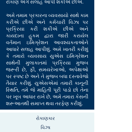
રોકાણ અંગે સલાહ આપી શકીએ છીએ.
અમે તમામ પ્રકારના વ્યવસાયો સાથે કામ
કરીએ છીએ અને કર્મચારી વિઝા પર
પ્રક્રિયા કરી શકીએ છીએ અને
કાયદાના હુકમ દ્વારા જારી કરાયેલ
વર્તમાન ઇમિગ્રેશન આવશ્યકતાઓને
આધારે સલાહ આપીશું. અમે ખાતરી કરીશું
કે તમારો વ્યવસાય યુએસ ઇમિગ્રેશન
સાથેની મુલાકાતમાં પ્રક્રિયા મુજબ
જરૂરી છે, ફી, સમયરેખાઓ, અપેક્ષાઓ
પર સ્પષ્ટ છે અને તે મુજબ બધા દસ્તાવેજો
તૈયાર કરીશું. યુએસએમાં તમારી કાનૂની
સ્થિતિ, તમે જે માહિતી પૂરી પાડો છો તેના
પર ખૂબ આધાર રાખે છે, અમે તમારા કેસની
શરૂઆતથી સમાપ્ત થવા તરફેણ કરીશું.
રોકાણકાર
વિઝા