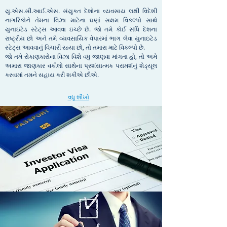
યુ.એસ.સી.આઈ.એસ. સંયુક્ત દેશોના વ્યવસાય લક્ષી વિદેશી
નાગરિકોને તેમના વિઝા માટેના ઘણાં સક્ષમ વિકલ્પો સાથે
યુનાઇટેડ સ્ટેટ્સ આવવા ઇચ્છે છે. જો તમે કોઈ સંધિ દેશના
રાષ્ટ્રીય છો અને તમે વ્યવસાયિક વેપારમાં ભાગ લેવા યુનાઇટેડ
સ્ટેટ્સ આવવાનું વિચારી રહ્યા છો, તો તમારા માટે વિકલ્પો છે.
જો તમે રોકાણકારોના વિઝા વિશે વધુ જાણવા માંગતા હો, તો અમે
અમારા જાણકાર વકીલો સાથેના પ્રશંસાત્મક પરામર્શનું શેડ્યૂલ
કરવામાં તમને સહાય કરી શકીએ છીએ.
વધુ શીખો