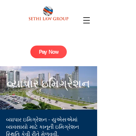
Pay Now
વ્યાપાર ઇમિગ્રેશન
વ્યાપાર ઇમિગ્રેશન - યુએસએમાં
વ્યવસાયો માટે કાનૂની ઇમિગ્રેશન
સ્થિતિ કેવી રીતે મેળવવી.