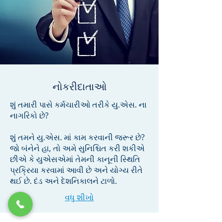
નોકરીદાતાઓ
શું તમારી પાસે કર્મચારીઓ તરીકે યુ.એસ. ના
નાગરિકો છે?
શું તમને યુ.એસ. માં કામ કરવાની જરૂર છે?
જો બંનેને હા, તો અમે સુનિશ્ચિત કરી શકીએ
છીએ કે યુએસએમાં તેમની કાનૂની સ્થિતિ
પ્રક્રિયા કરવામાં આવી છે અને યોગ્ય રીતે
થઈ છે. દંડ અને દેશનિકાલને ટાળો.
વધુ શીખો